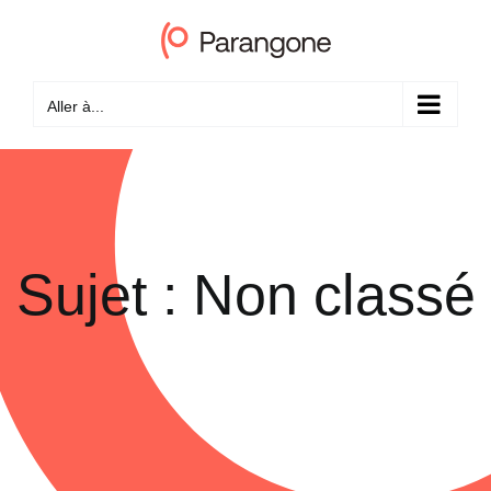
Passer
au
contenu
Aller à...
Sujet : Non classé