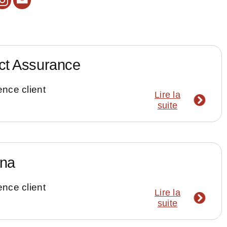
ct Assurance
nce client
Lire la
suite
ena
nce client
Lire la
suite