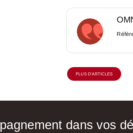
OMN
Référe
PLUS D’ARTICLES
mpagnement dans vos d