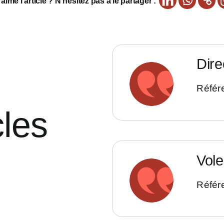
imé l’article ? N’hésitez pas a le partager :
Dire
Référe
cles
Vol
Référe