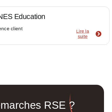
ES Education
nce client
Lire la
suite
émarches RSE ?