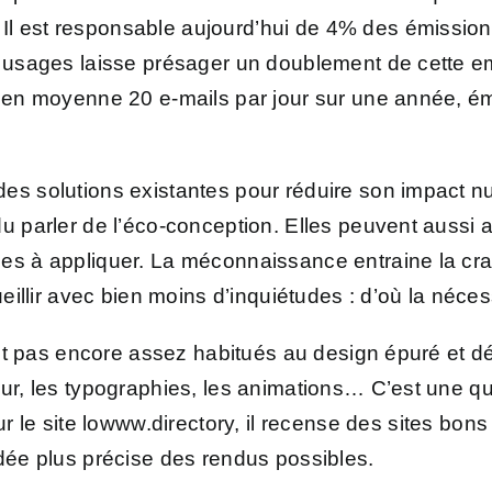
l est responsable aujourd’hui de 4% des émissions
s usages laisse présager un doublement de cette e
 en moyenne 20 e-mails par jour sur une année, ém
des solutions existantes pour réduire son impact n
 parler de l’éco-conception. Elles peuvent aussi av
des à appliquer. La méconnaissance entraine la cra
ueillir avec bien moins d’inquiétudes : d’où la néce
ont pas encore assez habitués au design épuré et dé
ur, les typographies, les animations… C’est une qu
ur le site
lowww.directory
, il recense des sites bons 
idée plus précise des rendus possibles.