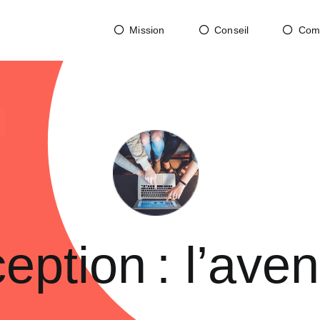
Mission
Conseil
Com
ption : l’ave