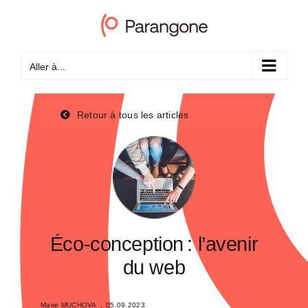
Passer
au
contenu
Aller à...
Retour à tous les articles
Éco-conception : l’avenir
du web
Marie MUCHOVA
,
05.09.2023