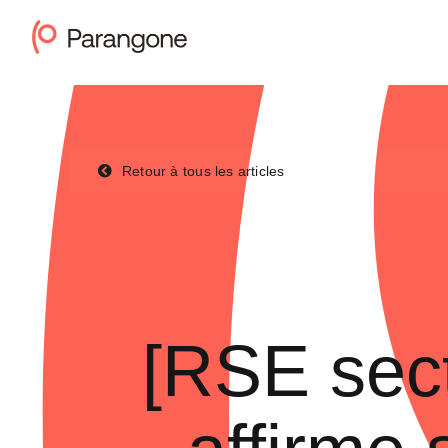
Passer
au
contenu
Retour à tous les articles
[RSE sect