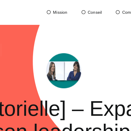
Mission
Conseil
Com
orielle] – Ex