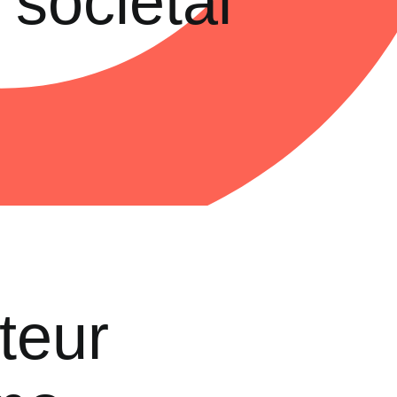
 sociétal
teur