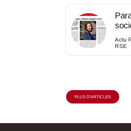
Para
soci
Actu 
RSE
PLUS D’ARTICLES