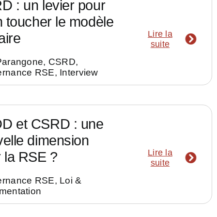
 : un levier pour
n toucher le modèle
Lire la
aire
suite
Parangone
,
CSRD
,
ernance RSE
,
Interview
D et CSRD : une
elle dimension
Lire la
 la RSE ?
suite
ernance RSE
,
Loi &
mentation