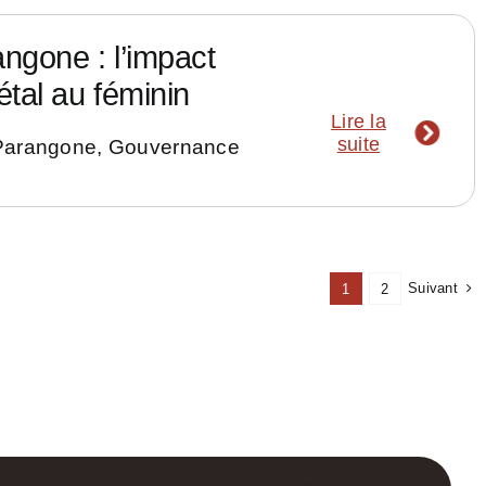
ngone : l’impact
étal au féminin
Lire la
suite
Parangone
,
Gouvernance
Suivant
1
2