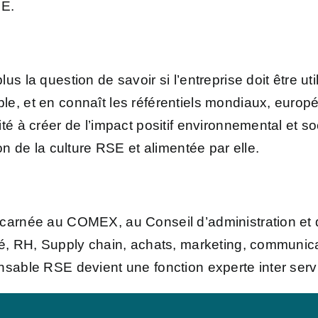
GE.
s la question de savoir si l’entreprise doit être util
e, et en connaît les référentiels mondiaux, europé
té à créer de l’impact positif environnemental et s
on de la culture RSE et alimentée par elle.
carnée au COMEX, au Conseil d’administration et d
té, RH, Supply chain, achats, marketing, communicat
sable RSE devient une fonction experte inter service