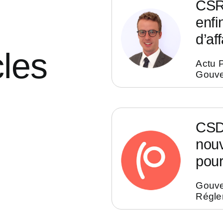
CSRD
enfi
d’aff
cles
Actu 
Gouv
CSD
nouv
pour
Gouv
Régle