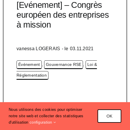
[Evénement] – Congrès
européen des entreprises
à mission
vanessa LOGERAIS
- le
03.11.2021
Événement
,
Gouvernance RSE
,
Loi &
Réglementation
Un 1er Congrès européen des
Nous utilisons des cookies pour optimiser
notre site web et collecter des statistiques
OK
Entreprises à Mission
d'utilisation
configuration
Convaincue de l’importance du