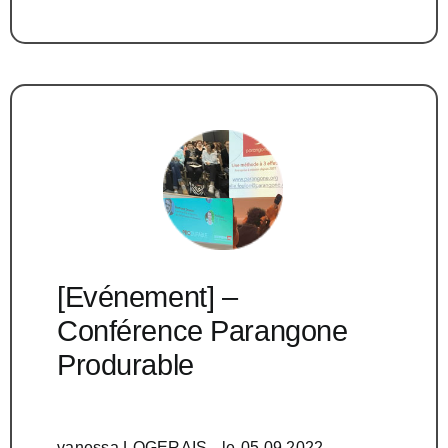
[Evénement] –
Conférence Parangone
Produrable
vanessa LOGERAIS
- le
05.09.2022