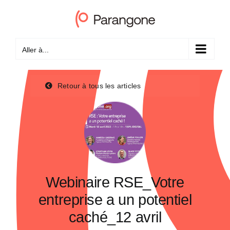
Passer
au
contenu
Aller à...
Retour à tous les articles
Webinaire RSE_Votre
entreprise a un potentiel
caché_12 avril