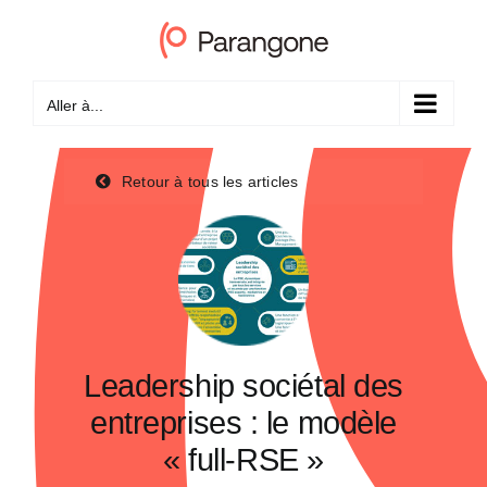
Passer
au
contenu
Aller à...
Retour à tous les articles
Leadership sociétal des
entreprises : le modèle
« full-RSE »