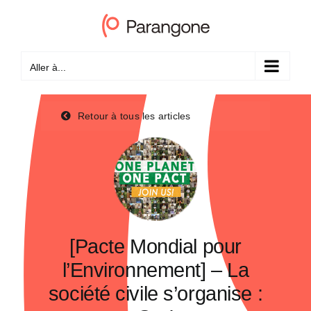
Passer
au
contenu
Aller à...
Retour à tous les articles
[Pacte Mondial pour
l’Environnement] – La
société civile s’organise :