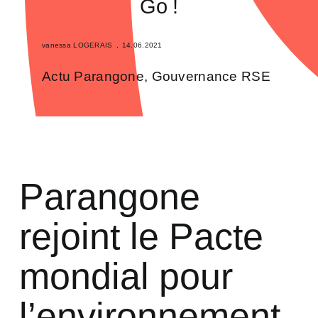
Go !
vanessa LOGERAIS
,
14.06.2021
Actu Parangone
,
Gouvernance RSE
Parangone
rejoint le Pacte
mondial pour
l’environnement