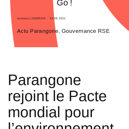
Go !
vanessa LOGERAIS
,
14.06.2021
Actu Parangone
,
Gouvernance RSE
Parangone
rejoint le Pacte
mondial pour
l’environnement