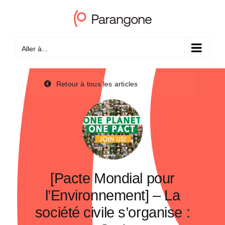
Passer
au
contenu
Aller à...
Retour à tous les articles
[Pacte Mondial pour
l’Environnement] – La
société civile s’organise :