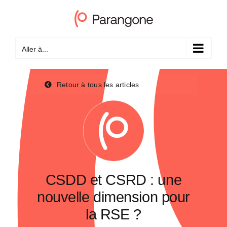
Passer
au
contenu
Aller à...
Retour à tous les articles
CSDD et CSRD : une
nouvelle dimension pour
la RSE ?