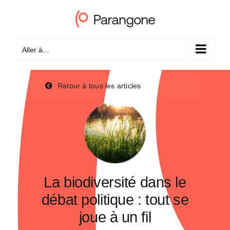
Passer
au
contenu
Aller à...
Retour à tous les articles
La biodiversité dans le
débat politique : tout se
joue à un fil