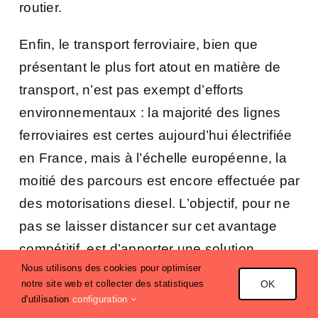
routier.
Enfin, le transport ferroviaire, bien que
présentant le plus fort atout en matière de
transport, n’est pas exempt d’efforts
environnementaux : l
a majorité des lignes
ferroviaires est certes aujourd’hui électrifiée
en France, mais à l’échelle européenne, la
moitié des parcours est encore effectuée par
des motorisations diesel. L’objectif, pour ne
pas se laisser distancer sur cet avantage
compétitif, est d’apporter une solution
Nous utilisons des cookies pour optimiser
permettant de décarboner l’ensemble de la
notre site web et collecter des statistiques
OK
circulation. L’alternative ? Le train à
d'utilisation
configuration
hydrogène. Engagé en faveur de l’atteinte