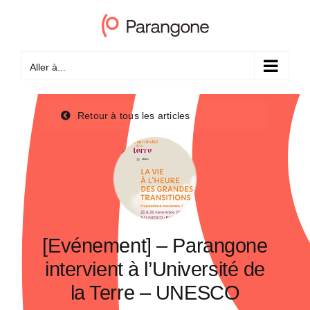
Passer
au
contenu
Aller à...
Retour à tous les articles
[Evénement] – Parangone
intervient à l’Université de
la Terre – UNESCO