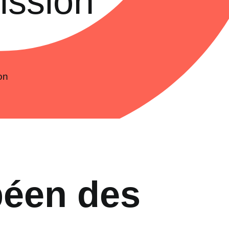
ission
on
péen des