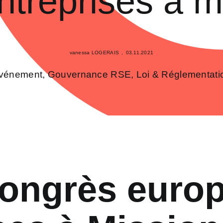
ntreprises à m
vanessa LOGERAIS
,
03.11.2021
vénement
,
Gouvernance RSE
,
Loi & Réglementati
Congrès euro