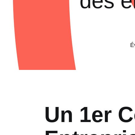
des e
É
Un 1er 