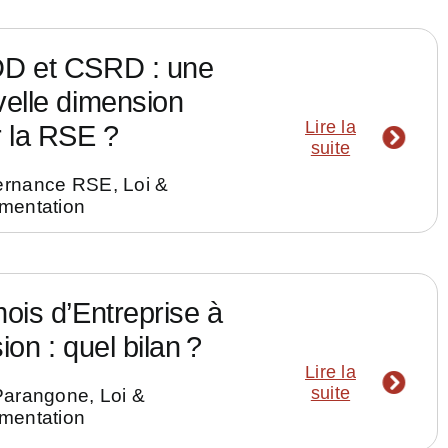
D et CSRD : une
elle dimension
Lire la
 la RSE ?
suite
ernance RSE
,
Loi &
mentation
ois d’Entreprise à
ion : quel bilan ?
Lire la
suite
Parangone
,
Loi &
mentation