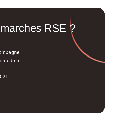
émarches RSE ?
ccompagne
un modèle
2021.