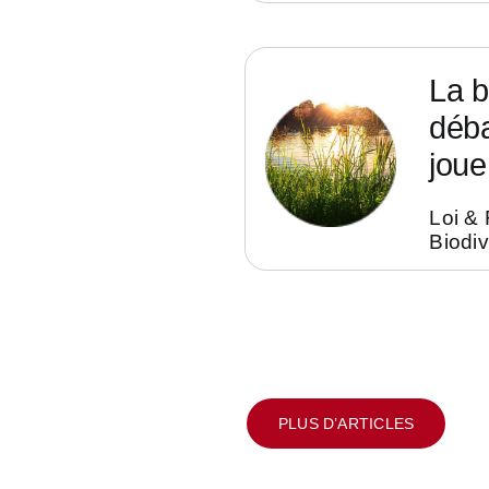
La b
déba
joue 
Loi &
Biodiv
PLUS D’ARTICLES