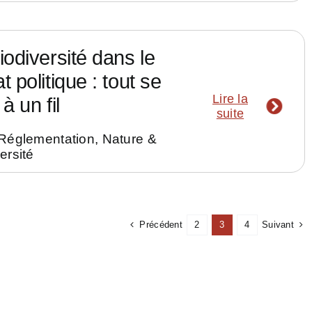
iodiversité dans le
t politique : tout se
Lire la
à un fil
suite
 Réglementation
,
Nature &
ersité
Précédent
Suivant
2
3
4