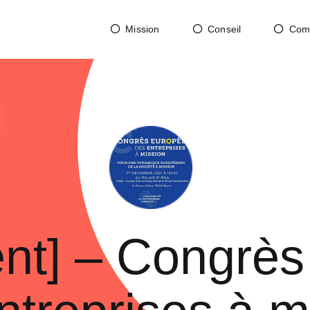
Mission
Conseil
Com
nt] – Congrès