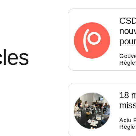
CSD
nouv
pour
cles
Gouv
Régle
18 m
miss
Actu 
Régle