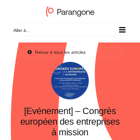
Passer
au
contenu
Aller à...
Retour à tous les articles
[Evénement] – Congrès
européen des entreprises
à mission