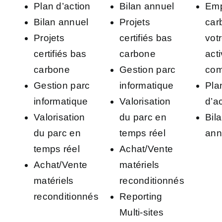
Plan d’action
Bilan annuel
Emp
Bilan annuel
Projets
car
Projets
certifiés bas
vot
certifiés bas
carbone
acti
carbone
Gestion parc
co
Gestion parc
informatique
Pla
informatique
Valorisation
d’a
Valorisation
du parc en
Bil
du parc en
temps réel
ann
temps réel
Achat/Vente
Achat/Vente
matériels
matériels
reconditionnés
reconditionnés
Reporting
Multi-sites