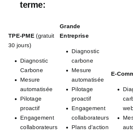
terme:
Grande
TPE-PME
(gratuit
Entreprise
30 jours)
Diagnostic
Diagnostic
carbone
Carbone
Mesure
E-Comm
Mesure
automatisée
automatisée
Pilotage
Dia
Pilotage
proactif
car
proactif
Engagement
web
Engagement
collaborateurs
Mes
collaborateurs
Plans d’action
aut