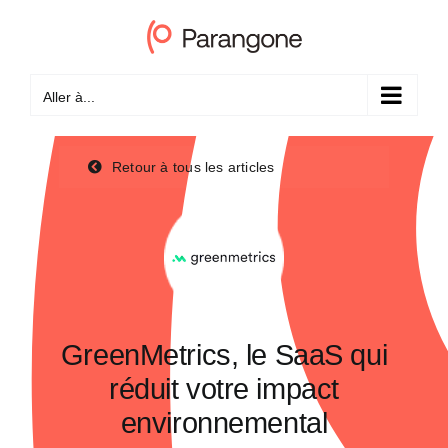
Passer
au
contenu
Aller à...
Retour à tous les articles
GreenMetrics, le SaaS qui
réduit votre impact
environnemental