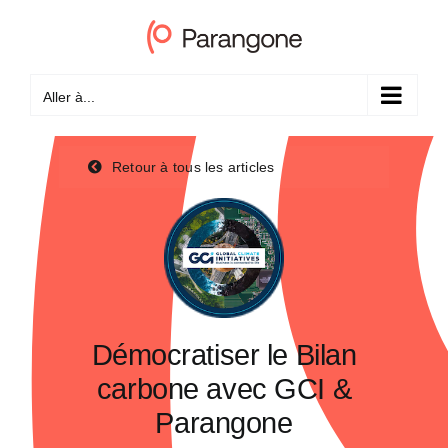
Passer
au
contenu
Aller à...
Retour à tous les articles
Démocratiser le Bilan
carbone avec GCI &
Parangone