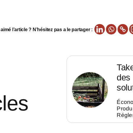
imé l’article ? N’hésitez pas a le partager :
Take
des 
solu
cles
Écono
Produ
Régle