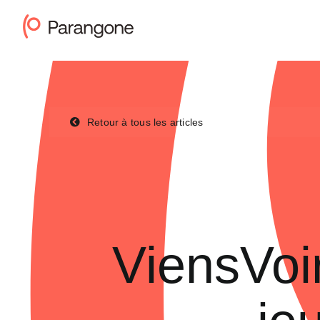
Passer
au
contenu
Retour à tous les articles
ViensVoi