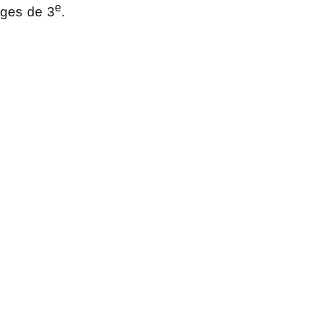
e
ages de 3
.