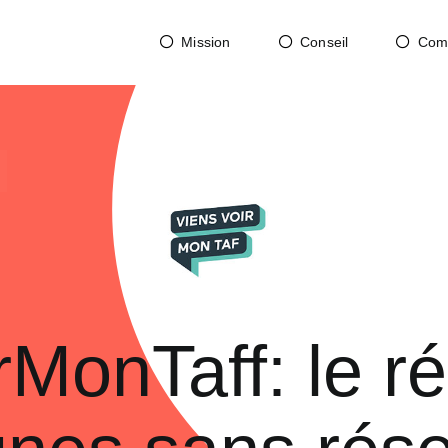
Mission
Conseil
Com
rMonTaff: le r