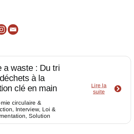
 a waste : Du tri
déchets à la
Lire la
tion clé en main
suite
mie circulaire &
ction
,
Interview
,
Loi &
mentation
,
Solution