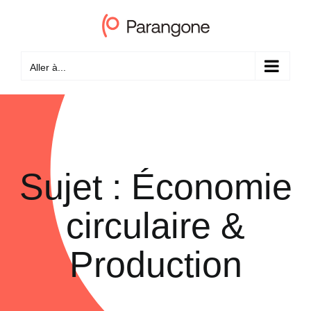
Passer
au
contenu
Aller à...
Sujet : Économie
circulaire &
Production