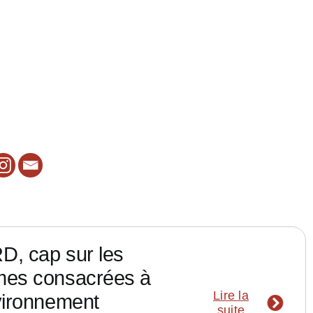
, cap sur les
mes consacrées à
Lire la
vironnement
suite