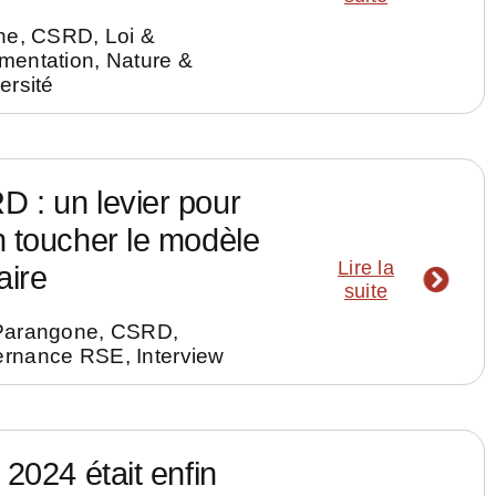
ne
,
CSRD
,
Loi &
mentation
,
Nature &
ersité
 : un levier pour
n toucher le modèle
Lire la
aire
suite
Parangone
,
CSRD
,
ernance RSE
,
Interview
i 2024 était enfin