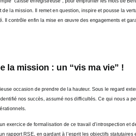
 simple “caisse enregistreuse”, pour emprunter les mots de Be
e la mission. Il remet en question, inspire et pousse la vert
é. Il contrôle enfin la mise en œuvre des engagements et garan
e la mission : un “vis ma vie” !
écieuse occasion de prendre de la hauteur. Sous le regard ext
entifié nos succès, assumé nos difficultés. Ce qui nous a p
pérationnels.
n exercice de formalisation de ce travail d’introspection et de
n rapport RSE, en gardant à l’esprit les objectifs statutaires e