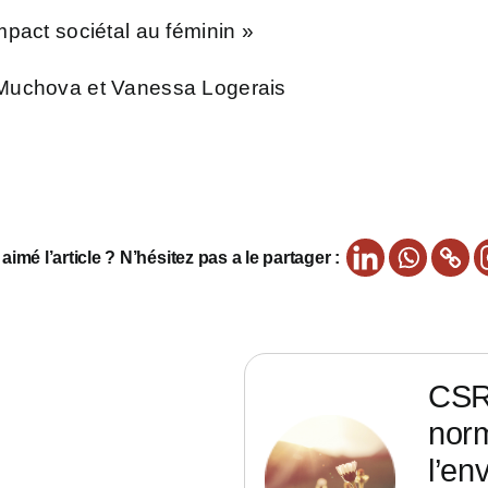
mpact sociétal au féminin »
e Muchova et Vanessa Logerais
imé l’article ? N’hésitez pas a le partager :
CSRD
nor
l’en