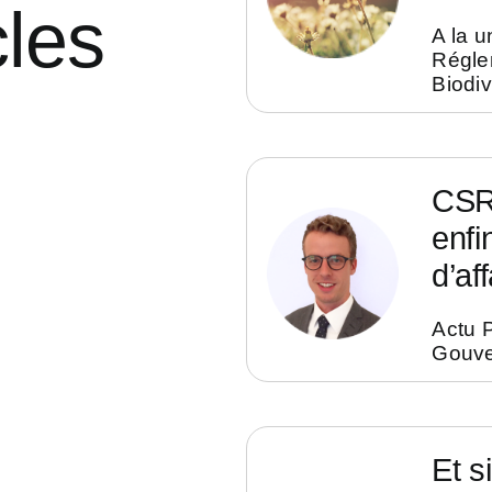
cles
A la u
Régle
Biodiv
CSRD
enfi
d’aff
Actu 
Gouv
Et s