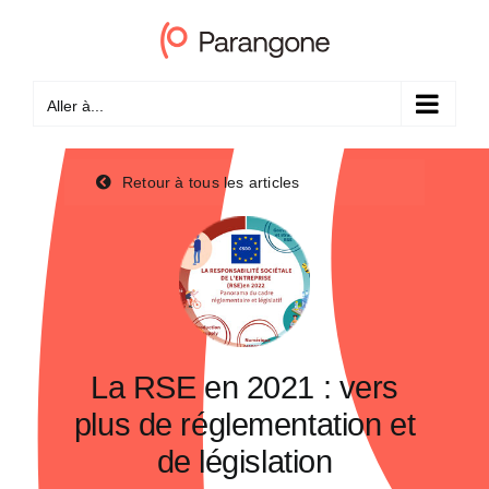
Passer
au
contenu
Aller à...
Retour à tous les articles
La RSE en 2021 : vers
plus de réglementation et
de législation