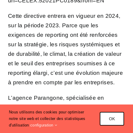
uri=CELEX:52021PC0189&from=EN
Cette directive entrera en vigueur en 2024,
sur la période 2023. Parce que les
exigences de reporting ont été renforcées
sur la stratégie, les risques systémiques et
de durabilité, le climat, la création de valeur
et le seuil des entreprises soumises à ce
reporting élargi, c’est une évolution majeure
à prendre en compte par les entreprises.
L’agence Parangone, spécialisée en
stratégie et communication RSE, est très
Nous utilisons des cookies pour optimiser
attentive à ces évolutions car elle tire vers le
notre site web et collecter des statistiques
OK
d'utilisation
configuration
haut les standards et les normes des