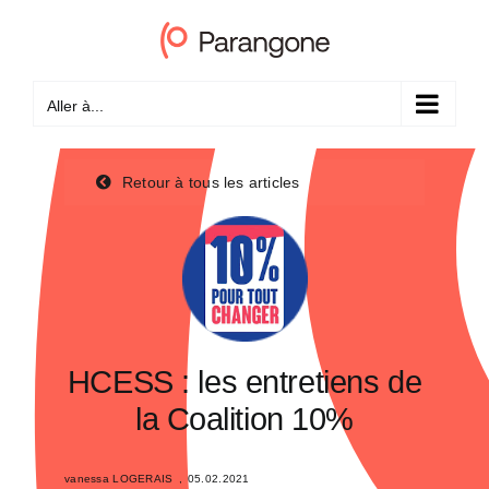
Passer
au
contenu
Aller à...
Retour à tous les articles
HCESS : les entretiens de
la Coalition 10%
vanessa LOGERAIS
,
05.02.2021